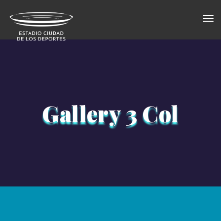
Togg
×
navi
Gallery 3 Col